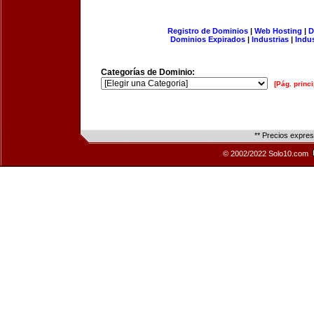
Registro de Dominios
|
Web Hosting
|
D
Dominios Expirados
|
Industrias
|
Indu
Categorías de Dominio:
[Pág. princi
** Precios expre
© 2002/2022 Solo10.com