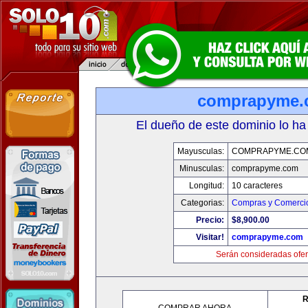
comprapyme.
El dueño de este dominio lo ha
Mayusculas:
COMPRAPYME.CO
Minusculas:
comprapyme.com
Longitud:
10 caracteres
Categorias:
Compras y Comercio
Precio:
$8,900.00
Visitar!
comprapyme.com
Serán consideradas ofer
R