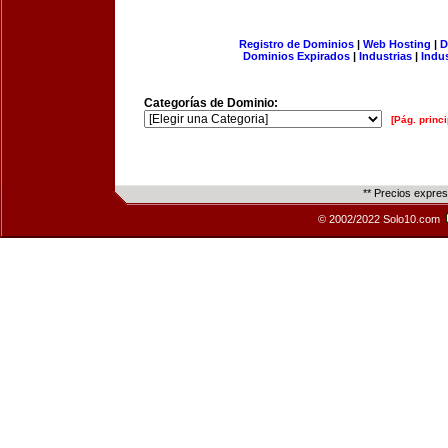
Registro de Dominios
|
Web Hosting
|
D
Dominios Expirados
|
Industrias
|
Indu
Categorías de Dominio:
[Pág. princi
** Precios expre
© 2002/2022 Solo10.com