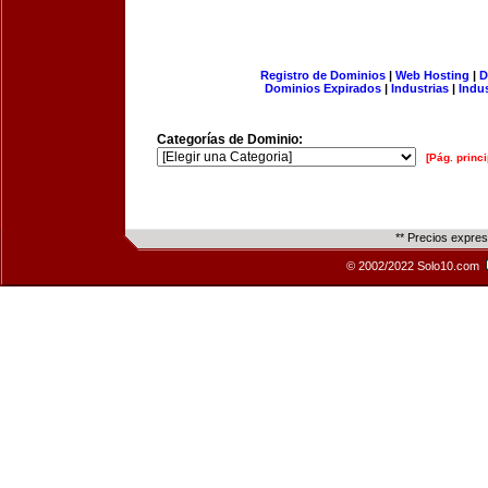
Registro de Dominios
|
Web Hosting
|
D
Dominios Expirados
|
Industrias
|
Indu
Categorías de Dominio:
[Pág. princi
** Precios expre
© 2002/2022 Solo10.com