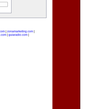
.com
|
zonamarketing.com
|
a.com
|
guiaradio.com
|