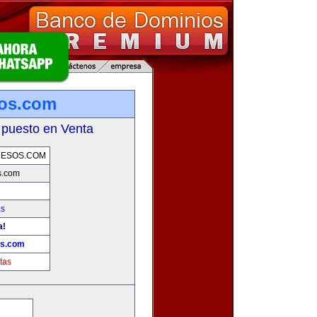
sos.com
 puesto en Venta
UESOS.COM
s.com
as
a!
os.com
tas