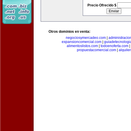
Precio Ofrecido $
Otros dominios en venta:
negociosymercadeo.com
|
administracio
expansioncomercial.com
|
guiadetecnologi
alimentoslistos.com
|
todoenoferta.com
|
propuestacomercial.com
|
alquil