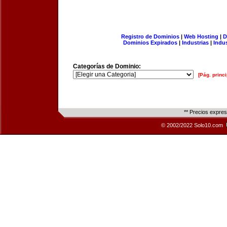
Registro de Dominios
|
Web Hosting
|
D
Dominios Expirados
|
Industrias
|
Indu
Categorías de Dominio:
[Pág. princi
** Precios expre
© 2002/2022 Solo10.com