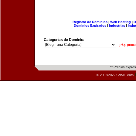
Registro de Dominios
|
Web Hosting
|
D
Dominios Expirados
|
Industrias
|
Indu
Categorías de Dominio:
[Pág. princi
** Precios expre
© 2002/2022 Solo10.com