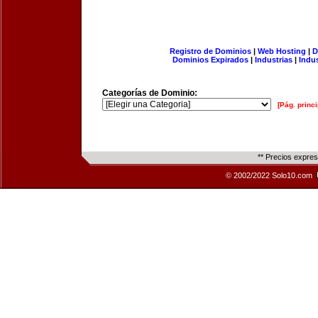
Registro de Dominios
|
Web Hosting
|
D
Dominios Expirados
|
Industrias
|
Indu
Categorías de Dominio:
[Pág. princi
** Precios expre
© 2002/2022 Solo10.com