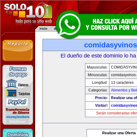
comidasyvino
El dueño de este dominio lo ha
Mayusculas:
COMIDASYVIN
Minusculas:
comidasyvinos
Longitud:
13 caracteres
Categorias:
Alimentos y Be
Precio:
Realizar una of
Visitar!
comidasyvino
Serán consideradas ofer
Realizar una Oferta