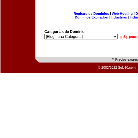
Registro de Dominios
|
Web Hosting
|
D
Dominios Expirados
|
Industrias
|
Indu
Categorías de Dominio:
[Pág. princi
** Precios expre
© 2002/2022 Solo10.com